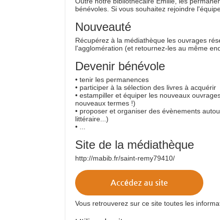
Outre notre bibliothécaire Emilie, les permane
bénévoles. Si vous souhaitez rejoindre l'équip
Nouveauté
Récupérez à la médiathèque les ouvrages rés
l'agglomération (et retournez-les au même endr
Devenir bénévole
• tenir les permanences
• participer à la sélection des livres à acquérir
• estampiller et équiper les nouveaux ouvrage
nouveaux termes !)
• proposer et organiser des évènements autour 
littéraire...)
• ...
Site de la médiathèque
http://mabib.fr/saint-remy79410/
Accédez au site
Vous retrouverez sur ce site toutes les informa