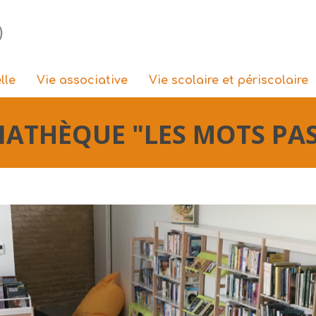
)
lle
Vie associative
Vie scolaire et périscolaire
IATHÈQUE "LES MOTS PA