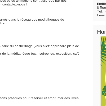
nces et les animations sont assurées par des
Emili
e, contactez-nous !
8 Rue
Tél. :
Email
ervés dans le réseau des médiathèques de
oit).
Hor
s, faire du désherbage (vous allez apprendre plein de
de la médiathèque (ex. : soirée jeu, exposition, café
tions pratiques pour réserver et emprunter des livres.