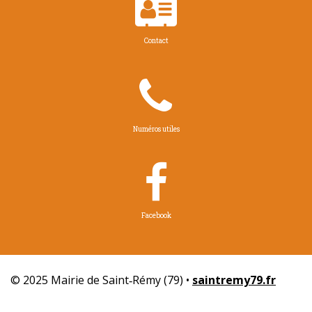

Contact

Numéros utiles

Facebook
© 2025 Mairie de Saint‑Rémy (79) •
saintremy79.fr