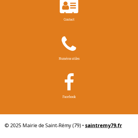

Contact

Numéros utiles

Facebook
© 2025 Mairie de Saint‑Rémy (79) •
saintremy79.fr